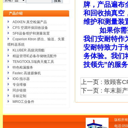
牌，产品遍布全
和回收抽真空，
产品介绍
维护和测量装
ADIXEN 真空检漏产品
CPS 空调环保回收设备
如果你需要一
SF6设备维护和测量装置
我们安耐特作
Coperion Ktron 挤出、输送、失重
喂料器系统
安耐特致力于
KLUBER 高级润滑酯
务体验。我们
精益管理IE必备存储物流配件
TENGTOOLS瑞典天魔工具
技领先”的服
特色检漏服务
Fastec 高速摄像机
IOG 指示器
上一页 :
致顾客C
专业维修
下一页 :
年末新产
同步链接
非标定制
MRO工业备件
版权所有
电话:059